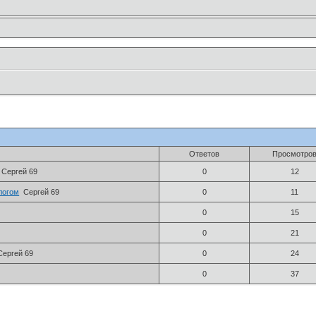
Ответов
Просмотро
Сергей 69
0
12
логом
Сергей 69
0
11
0
15
0
21
Сергей 69
0
24
0
37