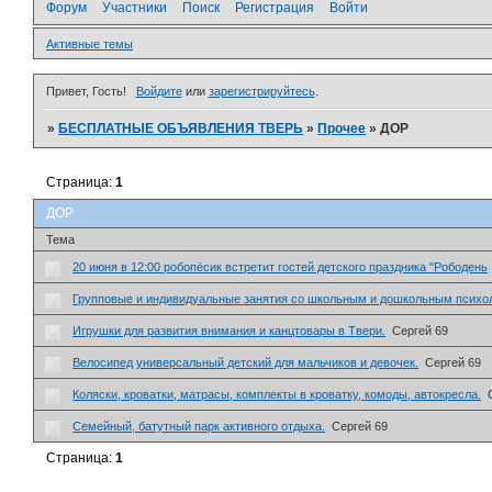
Форум
Участники
Поиск
Регистрация
Войти
Активные темы
Привет, Гость!
Войдите
или
зарегистрируйтесь
.
»
БЕСПЛАТНЫЕ ОБЪЯВЛЕНИЯ ТВЕРЬ
»
Прочее
»
ДОР
Страница:
1
ДОР
Тема
20 июня в 12:00 робопёсик встретит гостей детского праздника "Рободень
Групповые и индивидуальные занятия со школьным и дошкольным психо
Игрушки для развития внимания и канцтовары в Твери.
Сергей 69
Велосипед универсальный детский для мальчиков и девочек.
Сергей 69
Коляски, кроватки, матрасы, комплекты в кроватку, комоды, автокресла.
Семейный, батутный парк активного отдыха.
Сергей 69
Страница:
1