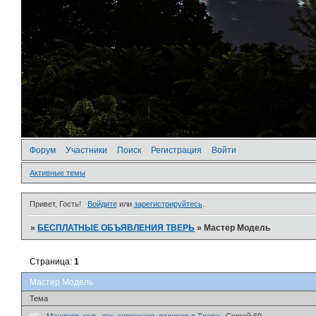
Форум
Участники
Поиск
Регистрация
Войти
Активные темы
Привет, Гость!
Войдите
или
зарегистрируйтесь
.
»
БЕСПЛАТНЫЕ ОБЪЯВЛЕНИЯ ТВЕРЬ
»
Мастер Модель
Страница:
1
Мастер Модель
Тема